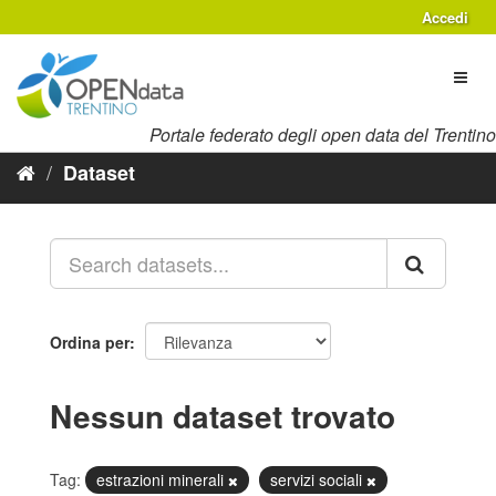
Salta
Accedi
al
contenuto
Toggl
naviga
Portale federato degli open data del Trentino
Dataset
Ordina per
Nessun dataset trovato
Tag:
estrazioni minerali
servizi sociali