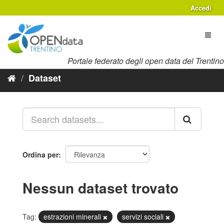
Salta
Accedi
al
contenuto
Toggl
naviga
Portale federato degli open data del Trentino
Dataset
Ordina per
Nessun dataset trovato
Tag:
estrazioni minerali
servizi sociali