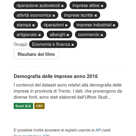
riparazione autoveicoli
imprese attive
attività economica
imprese iscritte
stampa
riparazioni
imprese industriali
artigianato
alberghi
commercio
Gruppi:
Economia e finanza
Risultato del filtro
Demografia delle imprese anno 2016
I contenuti del dataset sono relativi alla demografia delle
imprese in provincia di Trento. I dati, che provengono da
diverse fonti, sono stati elaborati dall'Ufficio Studi...
Excel XLS
CSV
E' possibile inoltre accedere al registro usando le
API
(vedi
Documentazione API
).