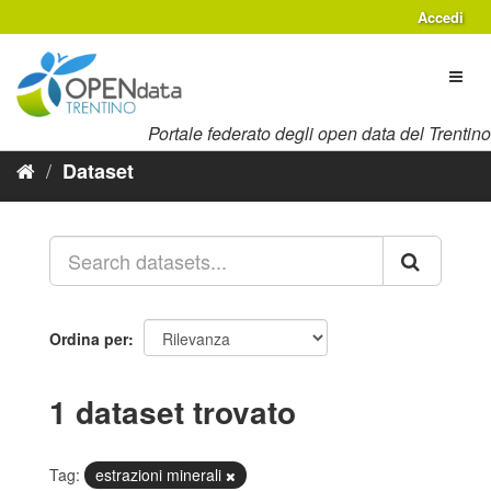
Salta
Accedi
al
contenuto
Toggl
naviga
Portale federato degli open data del Trentino
Dataset
Ordina per
1 dataset trovato
Tag:
estrazioni minerali