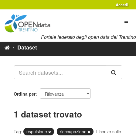
Salta
Accedi
al
contenuto
Toggl
naviga
Portale federato degli open data del Trentino
Dataset
Ordina per
1 dataset trovato
Tag:
espulsione
rioccupazione
Licenze sulle