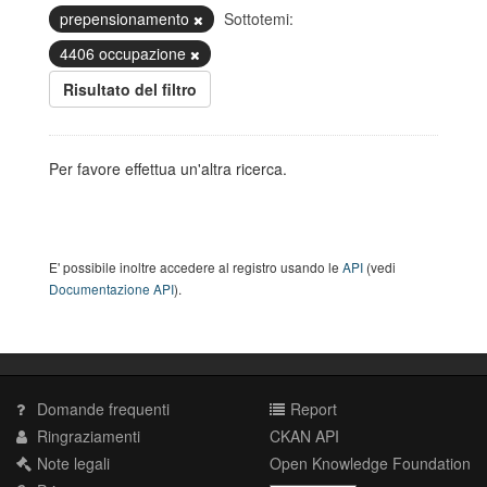
prepensionamento
Sottotemi:
4406 occupazione
Risultato del filtro
Per favore effettua un'altra ricerca.
E' possibile inoltre accedere al registro usando le
API
(vedi
Documentazione API
).
Domande frequenti
Report
Ringraziamenti
CKAN API
Note legali
Open Knowledge Foundation