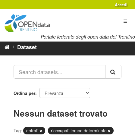
Salta
Accedi
al
contenuto
Toggl
naviga
Portale federato degli open data del Trentino
Dataset
Ordina per
Nessun dataset trovato
Tag:
entrati
rioccupati tempo determinato