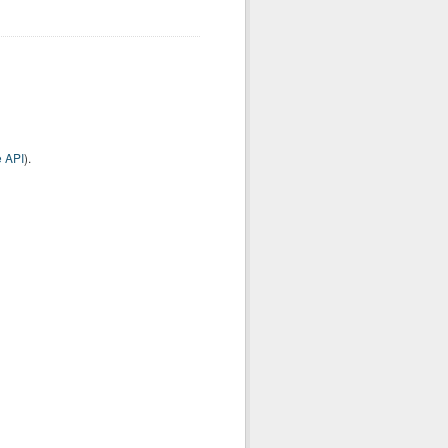
 API
).