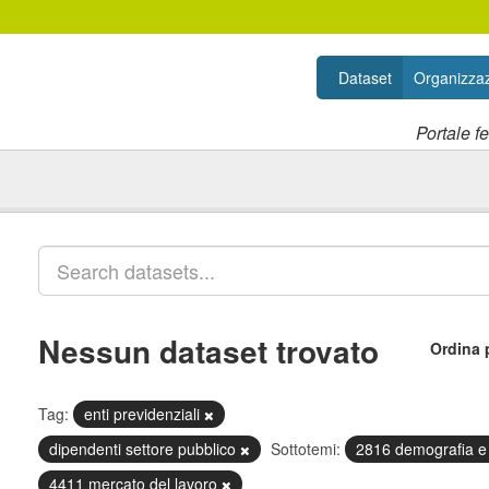
Dataset
Organizzaz
Portale f
Nessun dataset trovato
Ordina 
Tag:
enti previdenziali
dipendenti settore pubblico
Sottotemi:
2816 demografia e
4411 mercato del lavoro