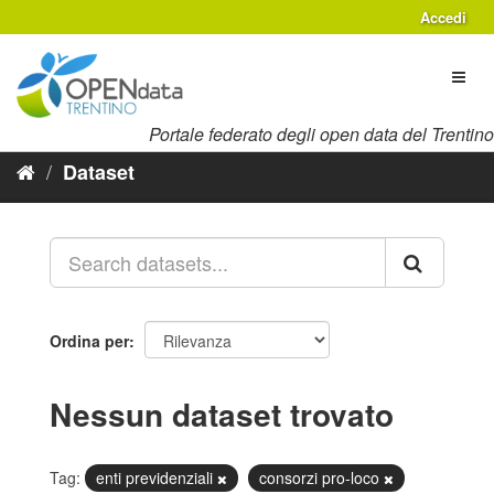
Salta
Accedi
al
contenuto
Toggl
naviga
Portale federato degli open data del Trentino
Dataset
Ordina per
Nessun dataset trovato
Tag:
enti previdenziali
consorzi pro-loco