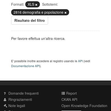
Formati:
XLS
Sottotemi:
2816 demografia e popolazione
Risultato del filtro
Per favore effettua un'altra ricerca.
E' possibile inoltre accedere al registro usando le
API
(vedi
Documentazione API
).
Domande frequenti
Report
Ringraziamenti
CKAN API
Note legali
Open Knowledge Foundation