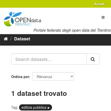
Salta
Accedi
al
contenuto
Toggl
naviga
Portale federato degli open data del Trentino
Dataset
Ordina per
1 dataset trovato
Tag:
edilizia pubblica