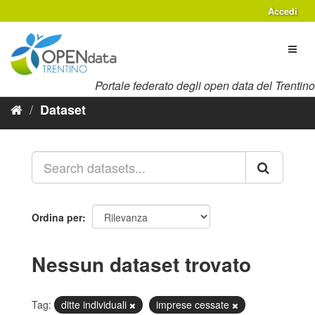
Salta
Accedi
al
contenuto
Toggl
naviga
Portale federato degli open data del Trentino
Dataset
Ordina per
Nessun dataset trovato
Tag:
ditte individuali
imprese cessate