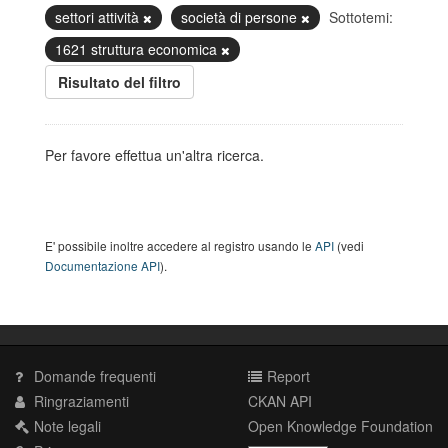
settori attività
società di persone
Sottotemi:
1621 struttura economica
Risultato del filtro
Per favore effettua un'altra ricerca.
E' possibile inoltre accedere al registro usando le
API
(vedi
Documentazione API
).
Domande frequenti
Report
Ringraziamenti
CKAN API
Note legali
Open Knowledge Foundation