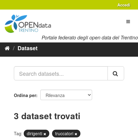
Salta
Accedi
al
contenuto
Toggl
naviga
Portale federato degli open data del Trentino
Dataset
Ordina per
3 dataset trovati
Tag:
dirigenti
truccatori