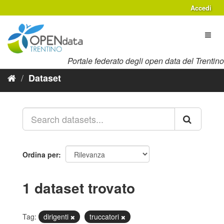
Salta
Accedi
al
contenuto
Toggl
naviga
Portale federato degli open data del Trentino
Dataset
Ordina per
1 dataset trovato
Tag:
dirigenti
truccatori