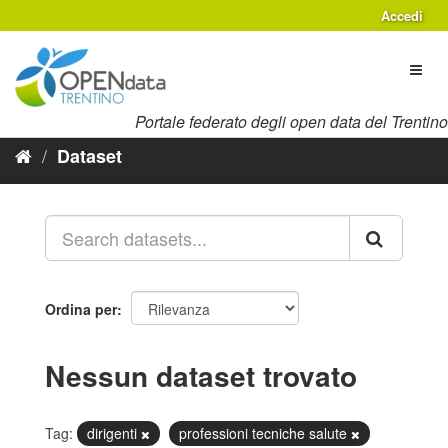
Salta
Accedi
al
contenuto
Toggl
naviga
Portale federato degli open data del Trentino
Dataset
Ordina per
Nessun dataset trovato
Tag:
dirigenti
professioni tecniche salute