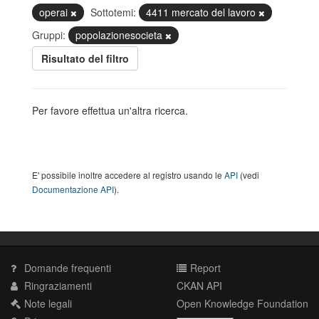
operai
Sottotemi:
4411 mercato del lavoro
Gruppi:
popolazionesocieta
Risultato del filtro
Per favore effettua un'altra ricerca.
E' possibile inoltre accedere al registro usando le
API
(vedi
Documentazione API
).
Domande frequenti
Report
Ringraziamenti
CKAN API
Note legali
Open Knowledge Foundation