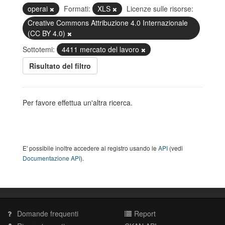
operai
Formati:
XLS
Licenze sulle risorse:
Creative Commons Attribuzione 4.0 Internazionale
(CC BY 4.0)
Sottotemi:
4411 mercato del lavoro
Risultato del filtro
Per favore effettua un'altra ricerca.
E' possibile inoltre accedere al registro usando le
API
(vedi
Documentazione API
).
Domande frequenti
Report