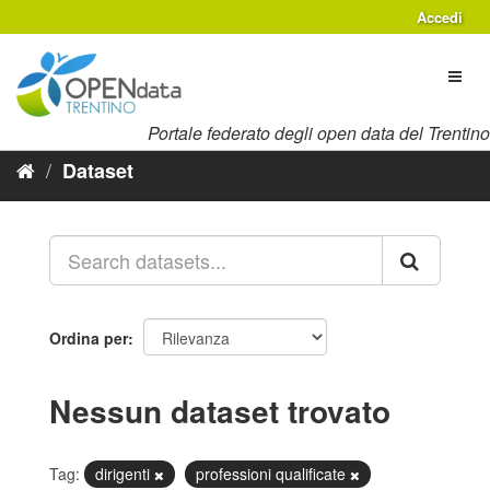
Salta
Accedi
al
contenuto
Toggl
naviga
Portale federato degli open data del Trentino
Dataset
Ordina per
Nessun dataset trovato
Tag:
dirigenti
professioni qualificate