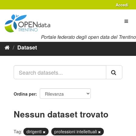
Salta
Accedi
al
contenuto
Toggl
naviga
Portale federato degli open data del Trentino
Dataset
Ordina per
Nessun dataset trovato
Tag:
dirigenti
professioni intellettuali