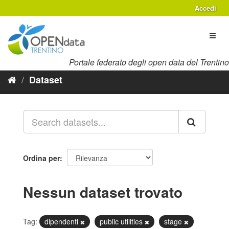
Salta
Accedi
al
contenuto
Toggl
naviga
Portale federato degli open data del Trentino
Dataset
Ordina per
Nessun dataset trovato
Tag:
dipendenti
public utilities
stage