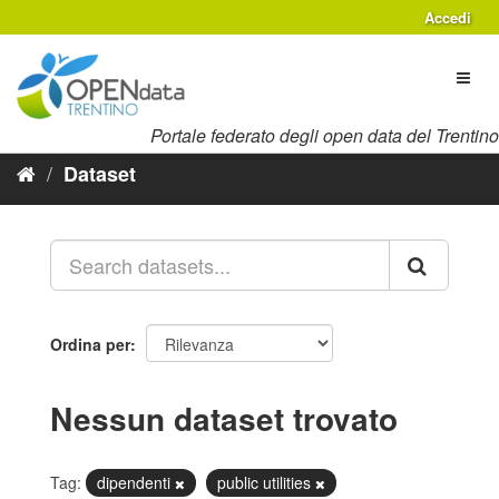
Salta
Accedi
al
contenuto
Toggl
naviga
Portale federato degli open data del Trentino
Dataset
Ordina per
Nessun dataset trovato
Tag:
dipendenti
public utilities