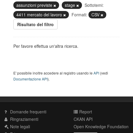
assunzioni previste
stage
Sottotemi:
4411 mercato del lavoro
Formati:
CSV
Risultato del filtro
Per favore effettua un'altra ricerca.
E' possibile inoltre accedere al registro usando le
API
(vedi
Documentazione API
).
Domande frequenti
Report
Ringraziamenti
CKAN API
Note legali
Open Knowledge Foundation