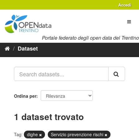
Salta
Accedi
al
contenuto
Toggl
naviga
Portale federato degli open data del Trentino
Dataset
Ordina per
1 dataset trovato
Tag:
dighe
Servizio prevenzione rischi