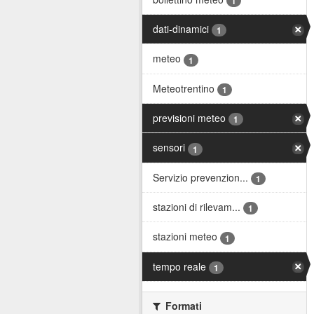
1
dati-dinamici
1
meteo
1
Meteotrentino
1
previsioni meteo
1
sensori
1
Servizio prevenzion...
1
stazioni di rilevam...
1
stazioni meteo
1
tempo reale
1
Formati