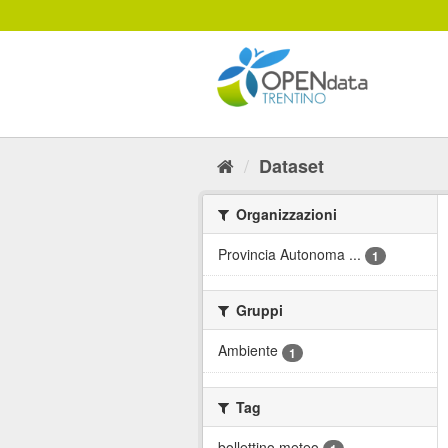
Salta
al
contenuto
Dataset
Organizzazioni
Provincia Autonoma ...
1
Gruppi
Ambiente
1
Tag
bollettino meteo