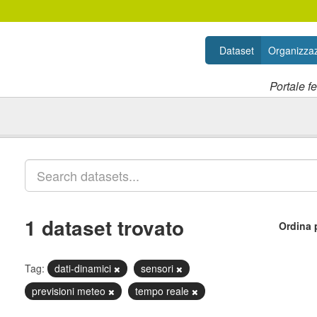
Dataset
Organizzaz
Portale f
1 dataset trovato
Ordina 
Tag:
dati-dinamici
sensori
previsioni meteo
tempo reale