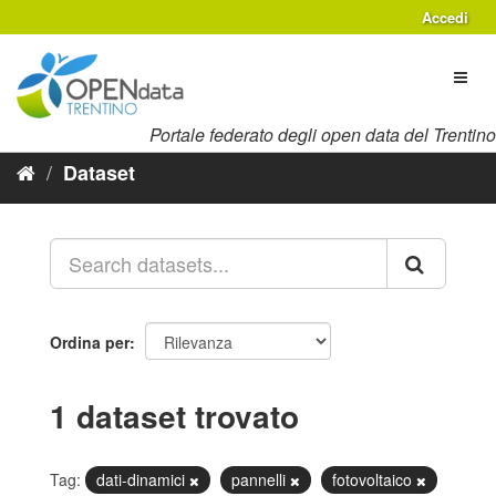
Salta
Accedi
al
contenuto
Toggl
naviga
Portale federato degli open data del Trentino
Dataset
Ordina per
1 dataset trovato
Tag:
dati-dinamici
pannelli
fotovoltaico