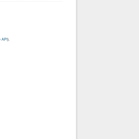
 API
).