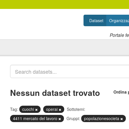
Dataset
Organizzaz
Portale f
Nessun dataset trovato
Ordina 
Tag:
cuochi
operai
Sottotemi:
4411 mercato del lavoro
Gruppi:
popolazionesocieta