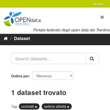
Salta
Accedi
al
contenuto
Toggl
naviga
Portale federato degli open data del Trentino
Dataset
Ordina per
1 dataset trovato
Tag:
contratti
settore attività