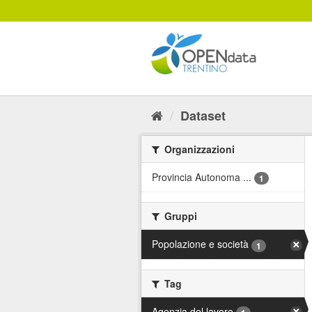
Salta
al
contenuto
Dataset
Organizzazioni
Provincia Autonoma ...
1
Gruppi
Popolazione e società
1
Tag
Agenzia del lavoro