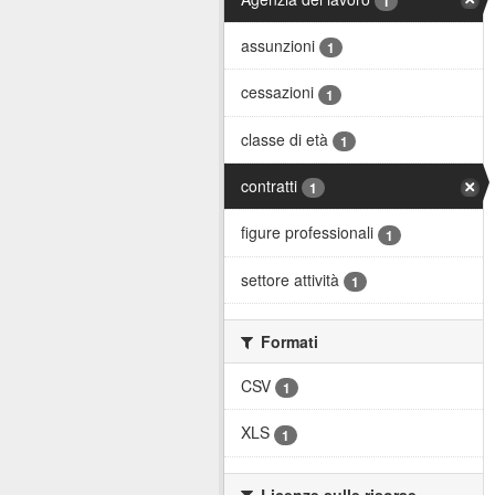
1
assunzioni
1
cessazioni
1
classe di età
1
contratti
1
figure professionali
1
settore attività
1
Formati
CSV
1
XLS
1
Licenze sulle risorse