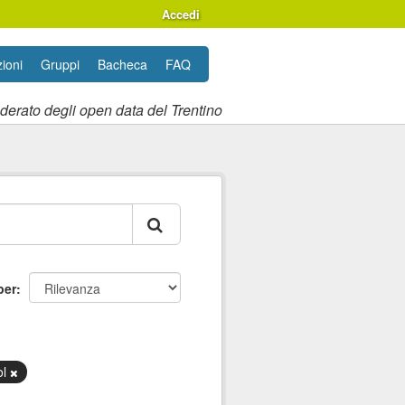
Accedi
ioni
Gruppi
Bacheca
FAQ
ederato degli open data del Trentino
per
ol