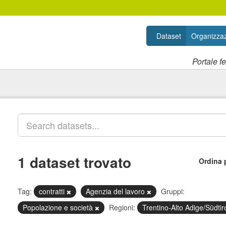
Dataset
Organizzaz
Portale f
1 dataset trovato
Ordina 
Tag:
contratti
Agenzia del lavoro
Gruppi:
Popolazione e società
Regioni:
Trentino-Alto Adige/Südtir