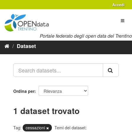
Salta
Accedi
al
contenuto
Toggl
naviga
Portale federato degli open data del Trentino
Dataset
Ordina per
1 dataset trovato
Tag:
cessazioni
Temi del dataset: