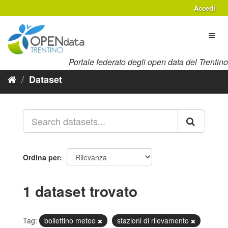
Salta
Accedi
al
contenuto
Toggl
naviga
Portale federato degli open data del Trentino
Dataset
Ordina per
1 dataset trovato
Tag:
bollettino meteo
stazioni di rilevamento