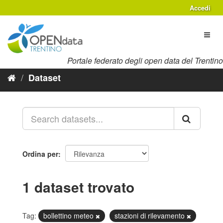
Salta
Accedi
al
contenuto
Toggl
naviga
Portale federato degli open data del Trentino
Dataset
Ordina per
1 dataset trovato
Tag:
bollettino meteo
stazioni di rilevamento