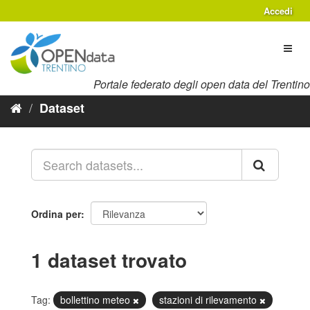
Salta
Accedi
al
contenuto
Toggl
naviga
Portale federato degli open data del Trentino
Dataset
Ordina per
1 dataset trovato
Tag:
bollettino meteo
stazioni di rilevamento