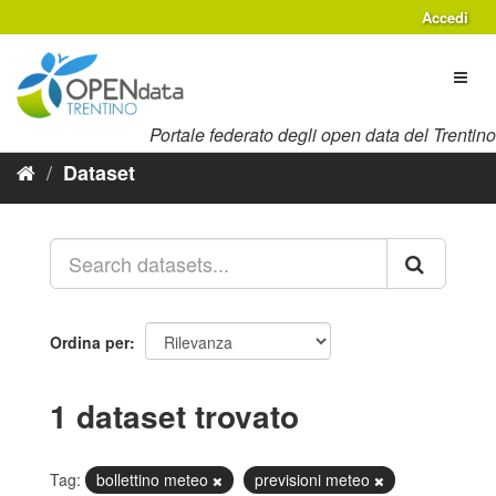
Salta
Accedi
al
contenuto
Toggl
naviga
Portale federato degli open data del Trentino
Dataset
Ordina per
1 dataset trovato
Tag:
bollettino meteo
previsioni meteo