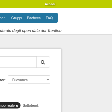
Accedi
ioni
Gruppi
Bacheca
FAQ
ederato degli open data del Trentino
per
mpo reale
Sottotemi: