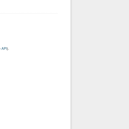
 API
).