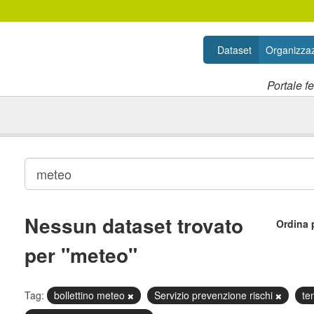
Dataset
Organizzaz
Portale f
Nessun dataset trovato
Ordina 
per "meteo"
Tag:
bollettino meteo
Servizio prevenzione rischi
te