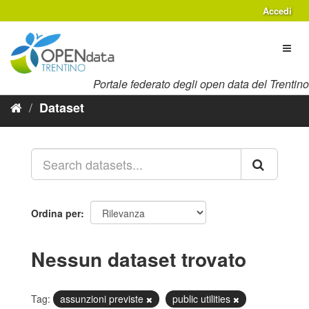
Salta
Accedi
al
contenuto
Toggl
naviga
Portale federato degli open data del Trentino
Dataset
Ordina per
Nessun dataset trovato
Tag:
assunzioni previste
public utilities