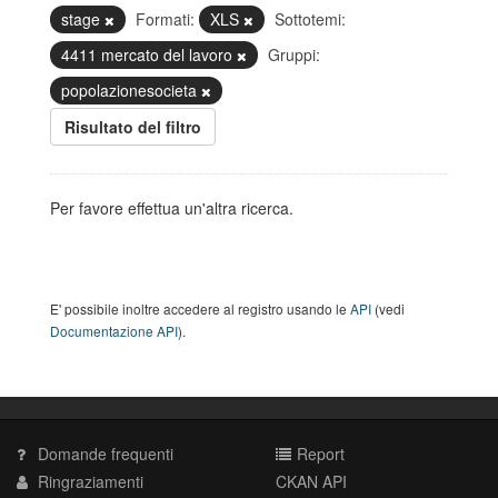
stage
Formati:
XLS
Sottotemi:
4411 mercato del lavoro
Gruppi:
popolazionesocieta
Risultato del filtro
Per favore effettua un'altra ricerca.
E' possibile inoltre accedere al registro usando le
API
(vedi
Documentazione API
).
Domande frequenti
Report
Ringraziamenti
CKAN API