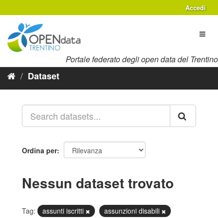
Salta
Accedi
al
contenuto
Toggl
naviga
Portale federato degli open data del Trentino
Dataset
Ordina per
Nessun dataset trovato
Tag:
assunti iscritti
assunzioni disabili