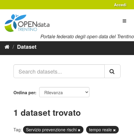
Salta
Accedi
al
contenuto
Toggl
naviga
Portale federato degli open data del Trentino
Dataset
Ordina per
1 dataset trovato
Tag:
Servizio prevenzione rischi
tempo reale