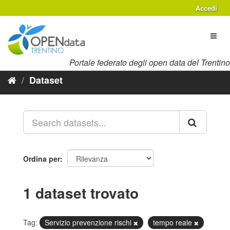
Salta
Accedi
al
contenuto
Toggl
naviga
Portale federato degli open data del Trentino
Dataset
Ordina per
1 dataset trovato
Tag:
Servizio prevenzione rischi
tempo reale