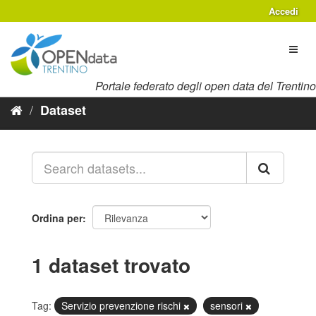
Salta
Accedi
al
contenuto
Toggl
naviga
Portale federato degli open data del Trentino
Dataset
Ordina per
1 dataset trovato
Tag:
Servizio prevenzione rischi
sensori