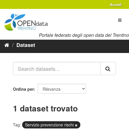
Salta
Accedi
al
contenuto
Toggl
naviga
Portale federato degli open data del Trentino
Dataset
Ordina per
1 dataset trovato
Tag:
Servizio prevenzione rischi