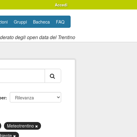
Accedi
ioni
Gruppi
Bacheca
FAQ
ederato degli open data del Trentino
per
Meteotrentino
biente