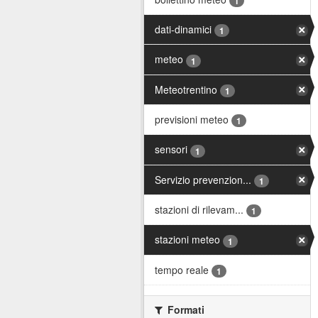
1
dati-dinamici
1
meteo
1
Meteotrentino
1
previsioni meteo
1
sensori
1
Servizio prevenzion...
1
stazioni di rilevam...
1
stazioni meteo
1
tempo reale
1
Formati