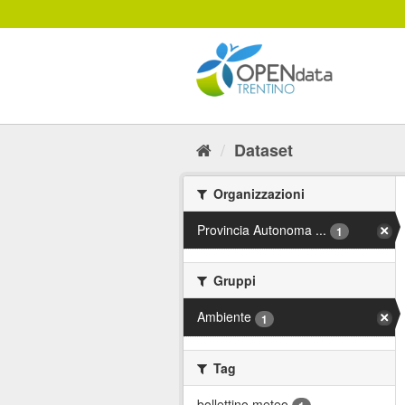
Salta
al
contenuto
Dataset
Organizzazioni
Provincia Autonoma ...
1
Gruppi
Ambiente
1
Tag
bollettino meteo