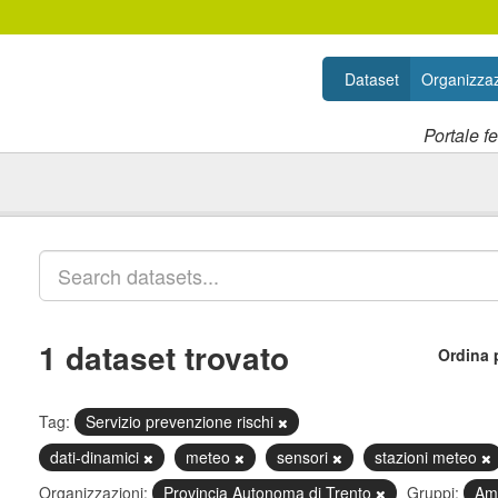
Dataset
Organizzaz
Portale f
1 dataset trovato
Ordina 
Tag:
Servizio prevenzione rischi
dati-dinamici
meteo
sensori
stazioni meteo
Organizzazioni:
Provincia Autonoma di Trento
Gruppi:
Am