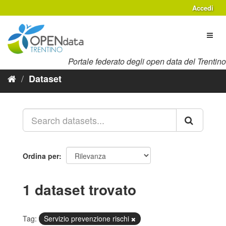
Salta
Accedi
al
contenuto
Toggl
naviga
Portale federato degli open data del Trentino
Dataset
Ordina per
1 dataset trovato
Tag:
Servizio prevenzione rischi