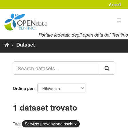
Salta
Accedi
al
contenuto
Toggl
naviga
Portale federato degli open data del Trentino
Dataset
Ordina per
1 dataset trovato
Tag:
Servizio prevenzione rischi