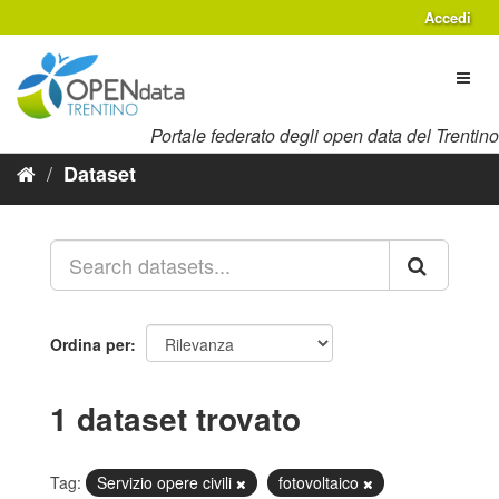
Salta
Accedi
al
contenuto
Toggl
naviga
Portale federato degli open data del Trentino
Dataset
Ordina per
1 dataset trovato
Tag:
Servizio opere civili
fotovoltaico