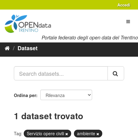
Salta
Accedi
al
contenuto
Toggl
naviga
Portale federato degli open data del Trentino
Dataset
Ordina per
1 dataset trovato
Tag:
Servizio opere civili
ambiente