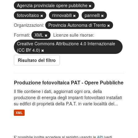
Agenzia provinciale opere pubbliche
fotovoltaico
rinnovabili
pannelli
Organizzazioni:
Provincia Autonoma di Trento
Formati:
XML
Licenze sulle risorse:
Creative Commons Attribuzione 4.0 Internazionale
(CC BY 4.0)
Risultato del filtro
Produzione fotovoltaica PAT - Opere Pubbliche
Il file contiene i dati, aggiornati ogni ora, della
produzione di energia degli impianti fotovoltaici installati
su edifici di proprietà della P.A.T. in varie località del...
XML
E' possibile inoltre accedere al registro usando le
API
(vedi