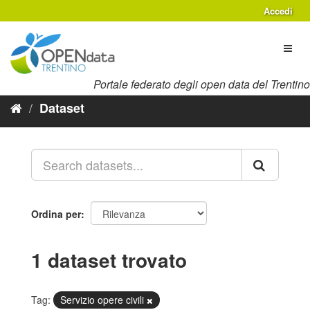
Salta
Accedi
al
contenuto
Toggl
naviga
Portale federato degli open data del Trentino
Dataset
Ordina per
1 dataset trovato
Tag:
Servizio opere civili