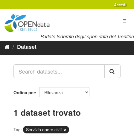
Salta
Accedi
al
contenuto
Toggl
naviga
Portale federato degli open data del Trentino
Dataset
Ordina per
1 dataset trovato
Tag:
Servizio opere civili