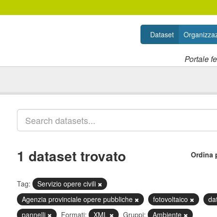
Dataset
Organizzaz
Portale f
1 dataset trovato
Ordina 
Tag:
Servizio opere civili
Agenzia provinciale opere pubbliche
fotovoltaico
da
pannelli
Formati:
XML
Gruppi:
Ambiente