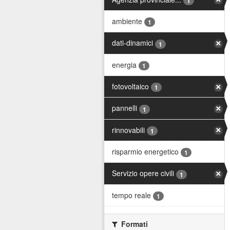
1
ambiente
1
dati-dinamici
1
energia
1
fotovoltaico
1
pannelli
1
rinnovabili
1
risparmio energetico
1
Servizio opere civili
1
tempo reale
1
Formati