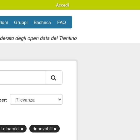
Accedi
ioni
Gruppi
Bacheca
FAQ
ederato degli open data del Trentino
per
ti-dinamici
rinnovabili