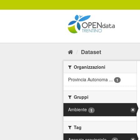
Salta
al
contenuto
Dataset
Organizzazioni
Provincia Autonoma ...
1
Gruppi
Ambiente
1
Tag
Agenzia provinciale...