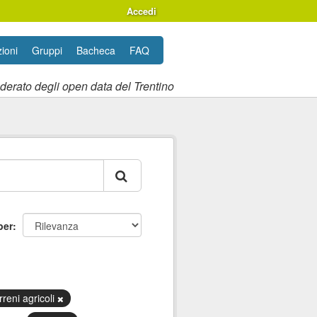
Accedi
ioni
Gruppi
Bacheca
FAQ
ederato degli open data del Trentino
per
rreni agricoli