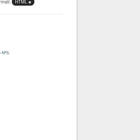
rmati:
HTML
 API
).