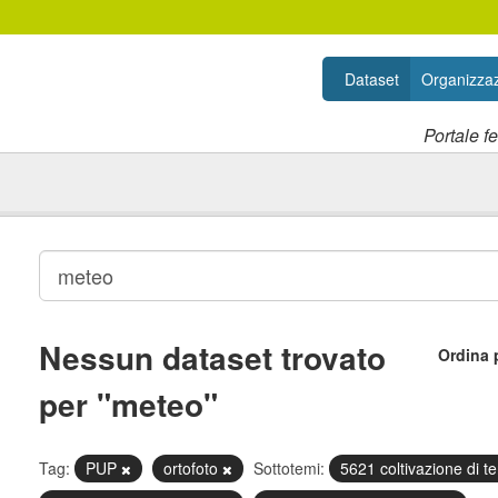
Dataset
Organizzaz
Portale f
Nessun dataset trovato
Ordina 
per "meteo"
Tag:
PUP
ortofoto
Sottotemi:
5621 coltivazione di te