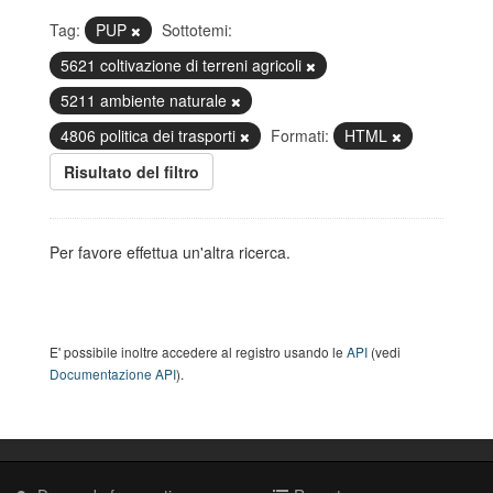
Tag:
PUP
Sottotemi:
5621 coltivazione di terreni agricoli
5211 ambiente naturale
4806 politica dei trasporti
Formati:
HTML
Risultato del filtro
Per favore effettua un'altra ricerca.
E' possibile inoltre accedere al registro usando le
API
(vedi
Documentazione API
).