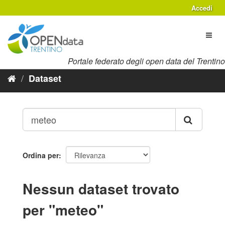
Salta
Accedi
al
contenuto
Toggl
naviga
Portale federato degli open data del Trentino
Dataset
Ordina per
Nessun dataset trovato
per "meteo"