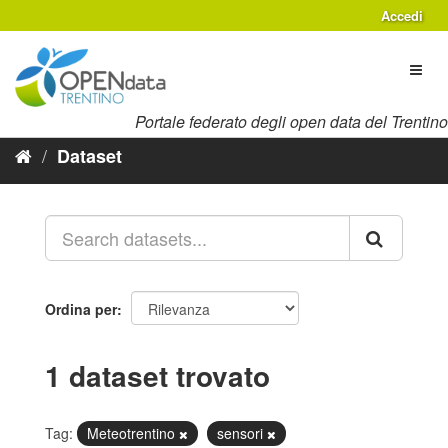
Salta
Accedi
al
contenuto
Toggl
naviga
Portale federato degli open data del Trentino
Dataset
Ordina per
1 dataset trovato
Tag:
Meteotrentino
sensori