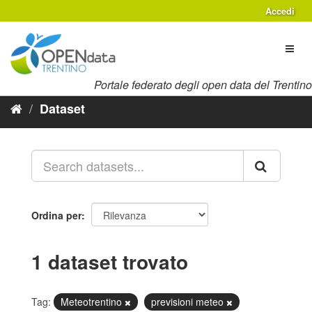
Salta
Accedi
al
contenuto
Toggl
naviga
Portale federato degli open data del Trentino
Dataset
Ordina per
1 dataset trovato
Tag:
Meteotrentino
previsioni meteo