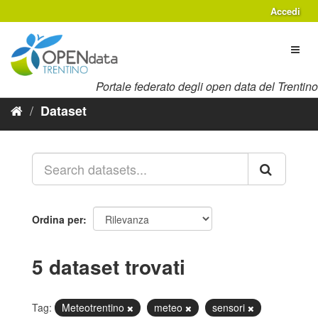
Salta
Accedi
al
contenuto
Toggl
naviga
Portale federato degli open data del Trentino
Dataset
Ordina per
5 dataset trovati
Tag:
Meteotrentino
meteo
sensori