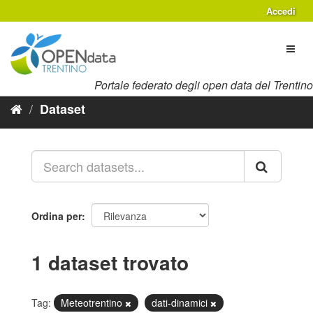
Salta
Accedi
al
contenuto
Toggl
naviga
Portale federato degli open data del Trentino
Dataset
Ordina per
1 dataset trovato
Tag:
Meteotrentino
dati-dinamici