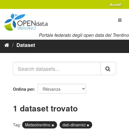
Salta
Accedi
al
contenuto
Toggl
naviga
Portale federato degli open data del Trentino
Dataset
Ordina per
1 dataset trovato
Tag:
Meteotrentino
dati-dinamici