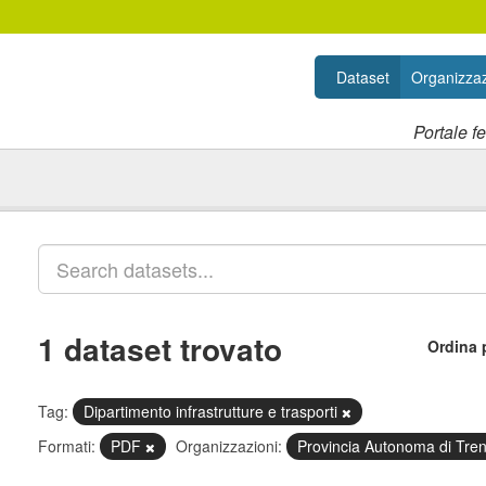
Dataset
Organizzaz
Portale f
1 dataset trovato
Ordina 
Tag:
Dipartimento infrastrutture e trasporti
Formati:
PDF
Organizzazioni:
Provincia Autonoma di Tre