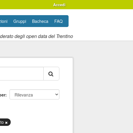
Accedi
ioni
Gruppi
Bacheca
FAQ
ederato degli open data del Trentino
per
nto