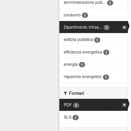
amministrazione pub...
1
consumo
1
Dipartimento infras...
1
edilizia pubblica
1
efficienza energetica
1
energia
1
risparmio energetico
1
Formati
PDF
1
XLS
1